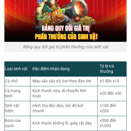
Bảng quy đổi giá trị phần thưởng của sinh vật
Tỷ lệ trả
Loại sinh vật
Đặc điểm nhận dạng
thưởng
Cá nhỏ
Màu sắc sặc sỡ, bơi theo đàn lớn
x2 đến x10
Cá trung
Kích thước vừa, di chuyển linh
x20 đến x50
bình
hoạt
Sinh vật
Hình thù độc đáo, tốc độ bơi
x100 đến
hiếm
nhanh
x200
Boss rùa
x500 đến
Kích thước khổng lồ, giáp rất dày
xanh
x1000