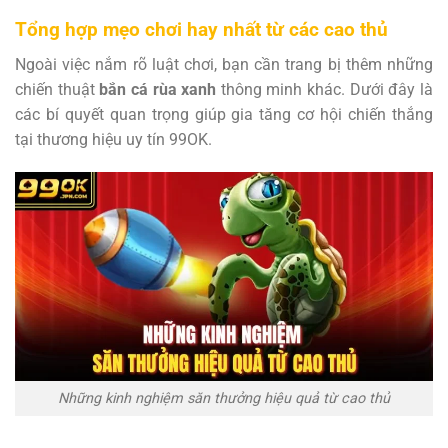
Tổng hợp mẹo chơi hay nhất từ các cao thủ
Ngoài việc nắm rõ luật chơi, bạn cần trang bị thêm những
chiến thuật
bắn cá rùa xanh
thông minh khác. Dưới đây là
các bí quyết quan trọng giúp gia tăng cơ hội chiến thắng
tại thương hiệu uy tín 99OK.
Những kinh nghiệm săn thưởng hiệu quả từ cao thủ