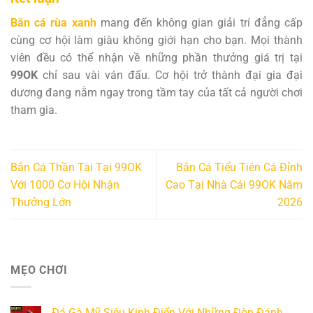
Bắn cá rùa xanh
mang đến không gian giải trí đẳng cấp
cùng cơ hội làm giàu không giới hạn cho bạn. Mọi thành
viên đều có thể nhận về những phần thưởng giá trị tại
99OK
chỉ sau vài ván đấu. Cơ hội trở thành đại gia đại
dương đang nằm ngay trong tầm tay của tất cả người chơi
tham gia.
Bắn Cá Thần Tài Tại 99OK
Bắn Cá Tiểu Tiên Cá Đỉnh
Với 1000 Cơ Hội Nhận
Cao Tại Nhà Cái 99OK Năm
Thưởng Lớn
2026
MẸO CHƠI
Đá Gà Mỹ Siêu Kinh Điển Với Những Đòn Đánh