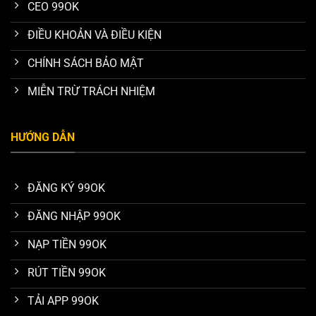
CEO 99OK
ĐIỀU KHOẢN VÀ ĐIỀU KIỆN
CHÍNH SÁCH BẢO MẬT
MIỄN TRỪ TRÁCH NHIỆM
HƯỚNG DẪN
ĐĂNG KÝ 99OK
ĐĂNG NHẬP 99OK
NẠP TIỀN 99OK
RÚT TIỀN 99OK
TẢI APP 99OK