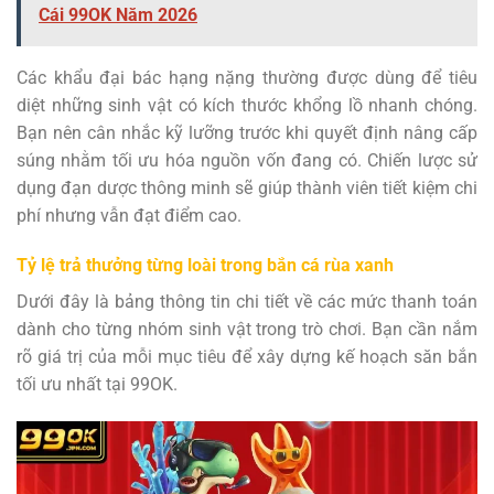
Cái 99OK Năm 2026
Các khẩu đại bác hạng nặng thường được dùng để tiêu
diệt những sinh vật có kích thước khổng lồ nhanh chóng.
Bạn nên cân nhắc kỹ lưỡng trước khi quyết định nâng cấp
súng nhằm tối ưu hóa nguồn vốn đang có. Chiến lược sử
dụng đạn dược thông minh sẽ giúp thành viên tiết kiệm chi
phí nhưng vẫn đạt điểm cao.
Tỷ lệ trả thưởng từng loài trong bắn cá rùa xanh
Dưới đây là bảng thông tin chi tiết về các mức thanh toán
dành cho từng nhóm sinh vật trong trò chơi. Bạn cần nắm
rõ giá trị của mỗi mục tiêu để xây dựng kế hoạch săn bắn
tối ưu nhất tại 99OK.