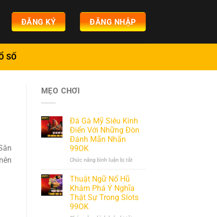
ĐĂNG KÝ
ĐĂNG NHẬP
Ổ SỐ
MẸO CHƠI
Đá Gà Mỹ Siêu Kinh
Điển Với Những Đòn
Đánh Mãn Nhãn
Sân
99OK
nên
Chức năng bình luận bị tắt
ở
Đá
Gà
Thuật Ngữ Nổ Hũ
Mỹ
Khám Phá Ý Nghĩa
Siêu
Thật Sự Trong Slots
Kinh
99OK
Điển