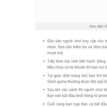
Giao diện đ
Đầu tiên người chơi truy cập vào 
nhân. Bạn cần kiểm tra và đảm bảo 
mượt mà.
Tiếp theo hội viên tiến hành đăng
Nếu chưa có tài khoản thì bạn vui 
Tại giao diện trang chủ bạn tìm k
Sảnh game thường được đội ngũ kỹ th
Sau khi vào sảnh thì người chơi 
Bạn nên bắt đầu khởi động từ phòn
Cuối cùng bạn nạp đạn và bắt đầ