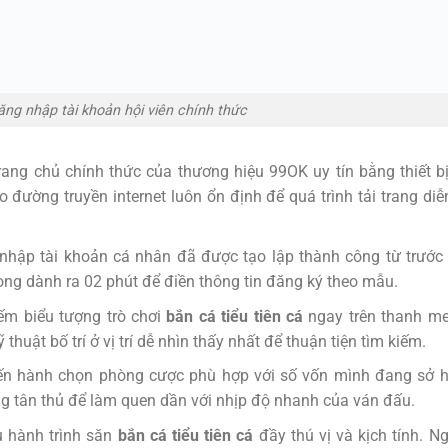
ăng nhập tài khoản hội viên chính thức
trang chủ chính thức của thương hiệu 99OK uy tín bằng thiết b
đường truyền internet luôn ổn định để quá trình tải trang diễ
 nhập tài khoản cá nhân đã được tạo lập thành công từ trước
lòng dành ra 02 phút để điền thông tin đăng ký theo mẫu.
iếm biểu tượng trò chơi
bắn cá tiểu tiên cá
ngay trên thanh me
uật bố trí ở vị trí dễ nhìn thấy nhất để thuận tiện tìm kiếm.
tiến hành chọn phòng cược phù hợp với số vốn mình đang sở 
g tân thủ để làm quen dần với nhịp độ nhanh của ván đấu.
u hành trình săn
bắn cá tiểu tiên cá
đầy thú vị và kịch tính. N