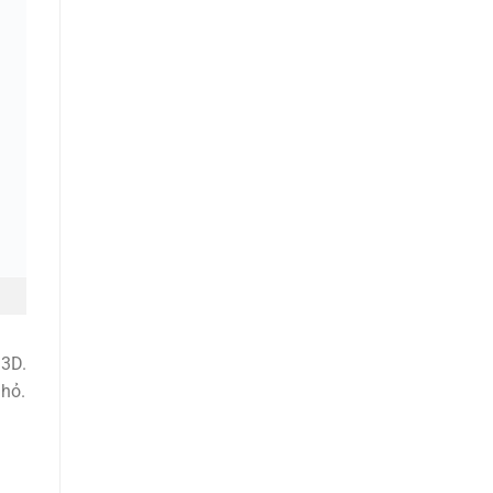
Liên
Lộc
Tục
Cực
Linh
Hay
Hoạt
Từng
Phút
99OK
 3D.
hỏ.