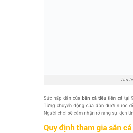
Tìm hi
Sức hấp dẫn của
bắn cá tiểu tiên cá
tại 
Từng chuyển động của đàn dưới nước đề
Người chơi sẽ cảm nhận rõ ràng sự kịch tín
Quy định tham gia săn cá