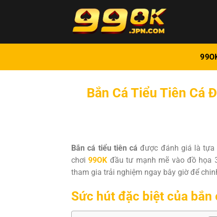
Bỏ
qua
nội
dung
99O
Bắn Cá Tiểu Tiên Cá 
Bắn cá tiểu tiên cá
được đánh giá là tựa
chơi
99OK
đầu tư mạnh mẽ vào đồ họa 3
tham gia trải nghiệm ngay bây giờ để chin
Sức hút đặc biệt của bắn c