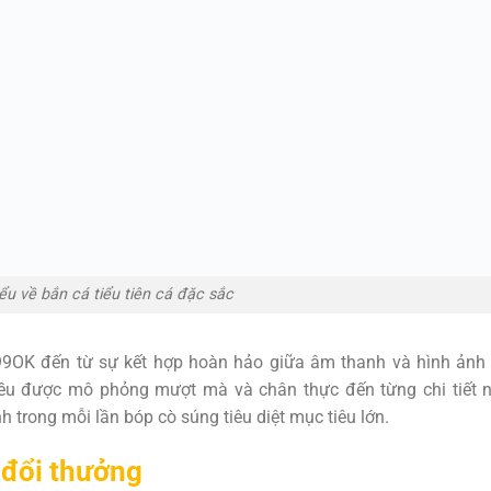
ểu về bắn cá tiểu tiên cá đặc sắc
99OK đến từ sự kết hợp hoàn hảo giữa âm thanh và hình ảnh
u được mô phỏng mượt mà và chân thực đến từng chi tiết n
h trong mỗi lần bóp cò súng tiêu diệt mục tiêu lớn.
 đổi thưởng