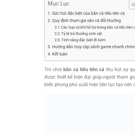
Mục Lục
Sức hút đặc biệt của bắn cá tiểu tiên cá
Quy định tham gia săn cá đổi thưởng
Các loại vũ khí hỗ trợ trong bắn cá tiểu tiên 
Tỷ lệ trả thưởng sinh vật
Tính năng đặc biệt đi kèm
Hướng dẫn truy cập sảnh game nhanh chón
Kết luận
Trò chơi
bắn cá tiểu tiên cá
thu hút sự qu
được thiết kế hiện đại giúp người tham g
biển phong phú xuất hiện liên tục tạo nên