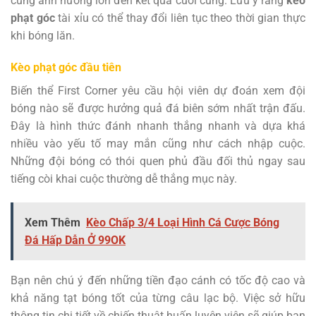
cũng ảnh hưởng lớn đến kết quả cuối cùng. Lưu ý rằng
kèo
phạt góc
tài xỉu có thể thay đổi liên tục theo thời gian thực
khi bóng lăn.
Kèo phạt góc đầu tiên
Biến thể First Corner yêu cầu hội viên dự đoán xem đội
bóng nào sẽ được hưởng quả đá biên sớm nhất trận đấu.
Đây là hình thức đánh nhanh thắng nhanh và dựa khá
nhiều vào yếu tố may mắn cũng như cách nhập cuộc.
Những đội bóng có thói quen phủ đầu đối thủ ngay sau
tiếng còi khai cuộc thường dễ thắng mục này.
Xem Thêm
Kèo Chấp 3/4 Loại Hình Cá Cược Bóng
Đá Hấp Dẫn Ở 99OK
Bạn nên chú ý đến những tiền đạo cánh có tốc độ cao và
khả năng tạt bóng tốt của từng câu lạc bộ. Việc sở hữu
thông tin chi tiết về chiến thuật huấn luyện viên sẽ giúp bạn