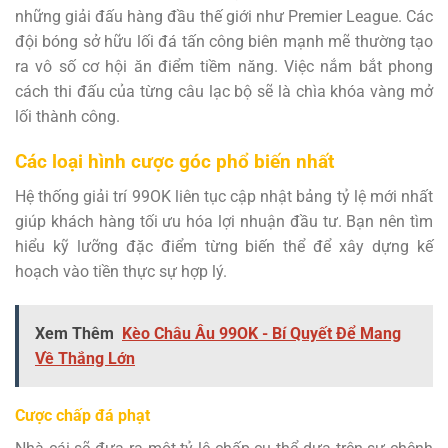
những giải đấu hàng đầu thế giới như Premier League. Các
đội bóng sở hữu lối đá tấn công biên mạnh mẽ thường tạo
ra vô số cơ hội ăn điểm tiềm năng. Việc nắm bắt phong
cách thi đấu của từng câu lạc bộ sẽ là chìa khóa vàng mở
lối thành công.
Các loại hình cược góc phổ biến nhất
Hệ thống giải trí 99OK liên tục cập nhật bảng tỷ lệ mới nhất
giúp khách hàng tối ưu hóa lợi nhuận đầu tư. Bạn nên tìm
hiểu kỹ lưỡng đặc điểm từng biến thể để xây dựng kế
hoạch vào tiền thực sự hợp lý.
Xem Thêm
Kèo Châu Âu 99OK - Bí Quyết Để Mang
Về Thắng Lớn
Cược chấp đá phạt