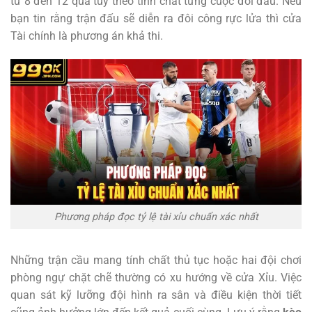
từ 8 đến 12 quả tùy theo tính chất từng cuộc đối đầu. Nếu
bạn tin rằng trận đấu sẽ diễn ra đôi công rực lửa thì cửa
Tài chính là phương án khả thi.
Phương pháp đọc tỷ lệ tài xỉu chuẩn xác nhất
Những trận cầu mang tính chất thủ tục hoặc hai đội chơi
phòng ngự chặt chẽ thường có xu hướng về cửa Xỉu. Việc
quan sát kỹ lưỡng đội hình ra sân và điều kiện thời tiết