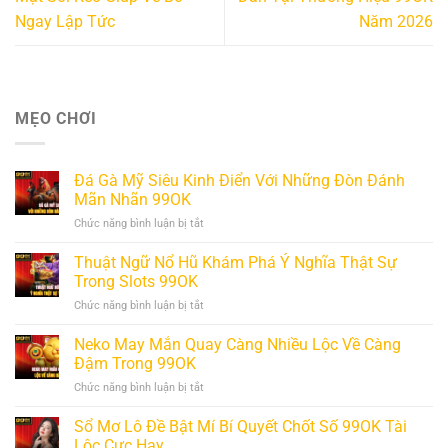
Ngay Lập Tức
Năm 2026
MẸO CHƠI
Đá Gà Mỹ Siêu Kinh Điển Với Những Đòn Đánh
Mãn Nhãn 99OK
Chức năng bình luận bị tắt
ở
Đá
Gà
Thuật Ngữ Nổ Hũ Khám Phá Ý Nghĩa Thật Sự
Mỹ
Trong Slots 99OK
Siêu
Chức năng bình luận bị tắt
ở
Kinh
Thuật
Điển
Ngữ
Neko May Mắn Quay Càng Nhiều Lộc Về Càng
Với
Nổ
Những
Đậm Trong 99OK
Hũ
Đòn
Chức năng bình luận bị tắt
ở
Khám
Đánh
Neko
Phá
Mãn
May
Sổ Mơ Lô Đề Bật Mí Bí Quyết Chốt Số 99OK Tài
Ý
Nhãn
Mắn
Nghĩa
Lộc Cực Hay
99OK