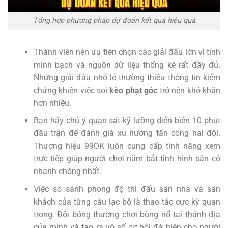
Tổng hợp phương pháp dự đoán kết quả hiệu quả
Thành viên nên ưu tiên chọn các giải đấu lớn vì tính
minh bạch và nguồn dữ liệu thống kê rất đầy đủ.
Những giải đấu nhỏ lẻ thường thiếu thông tin kiểm
chứng khiến việc soi
kèo phạt góc
trở nên khó khăn
hơn nhiều.
Bạn hãy chú ý quan sát kỹ lưỡng diễn biến 10 phút
đầu trận để đánh giá xu hướng tấn công hai đội.
Thương hiệu 99OK luôn cung cấp tính năng xem
trực tiếp giúp người chơi nắm bắt tình hình sân cỏ
nhanh chóng nhất.
Việc so sánh phong độ thi đấu sân nhà và sân
khách của từng câu lạc bộ là thao tác cực kỳ quan
trọng. Đội bóng thường chơi bùng nổ tại thánh địa
của mình và tạo ra vô số cơ hội đá biên cho người