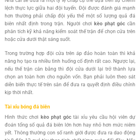
Nhà cái sẽ đưa ra một tỷ lệ chấp cụ thể dựa trên sự chênh
lệch thực lực giữa hai đội tuyển. Đội được đánh giá mạnh
hơn thường phải chấp đội yếu thế một số lượng quả đá
biên nhất định trong trận. Người chơi
kèo phạt góc
cần
phân tích kỹ khả năng kiểm soát thế trận để chọn cửa trên
hoặc cửa dưới thật sáng suốt.
Trong trường hợp đội cửa trên áp đảo hoàn toàn thì khả
năng họ tạo ra nhiều tình huống cố định rất cao. Ngược lại,
nếu thế trận cân bằng thì đội cửa dưới lại trở thành lựa
chọn an toàn hơn cho nguồn vốn. Bạn phải luôn theo sát
diễn biến thực tế trên sân để đưa ra quyết định điều chỉnh
kịp thời nhất.
Tài xỉu bóng đá biên
Hình thức chơi
kèo phạt góc
tài xỉu yêu cầu hội viên dự
đoán tổng số quả đá biên lớn hơn hay nhỏ hơn mức niêm
yết. Thông thường con số ranh giới được đưa ra dao động