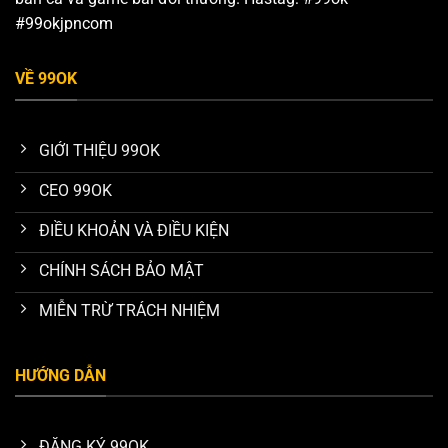
#99okjpncom
VỀ 99OK
GIỚI THIỆU 99OK
CEO 99OK
ĐIỀU KHOẢN VÀ ĐIỀU KIỆN
CHÍNH SÁCH BẢO MẬT
MIỄN TRỪ TRÁCH NHIỆM
HƯỚNG DẪN
ĐĂNG KÝ 99OK