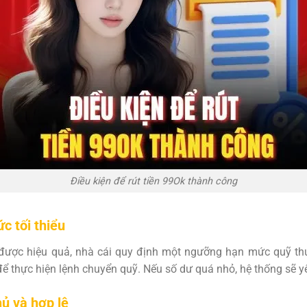
Điều kiện để rút tiền 99Ok thành công
c tối thiểu
được hiệu quả, nhà cái quy định một ngưỡng hạn mức quỹ thưở
 thực hiện lệnh chuyển quỹ. Nếu số dư quá nhỏ, hệ thống sẽ yê
ủ và hợp lệ