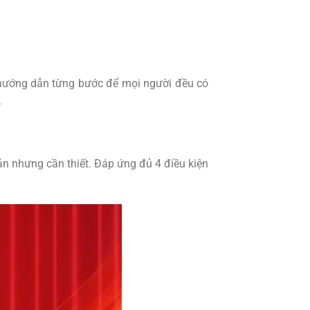
ướng dẫn từng bước để mọi người đều có
.
giản nhưng cần thiết. Đáp ứng đủ 4 điều kiện