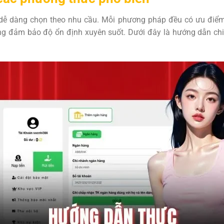
n dễ dàng chọn theo nhu cầu. Mỗi phương pháp đều có ưu điểm 
ũng đảm bảo độ ổn định xuyên suốt. Dưới đây là hướng dẫn chi