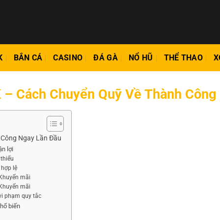
K
BẮN CÁ
CASINO
ĐÁ GÀ
NỔ HŨ
THỂ THAO
X
K – Cách Chuyển Quỹ Về Thành Công
h Công Ngay Lần Đầu
n lợi
thiểu
 hợp lệ
 Khuyến mãi
 Khuyến mãi
vi phạm quy tắc
hổ biến