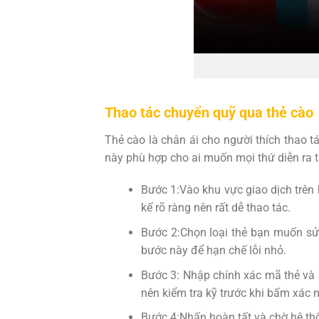
Thao tác chuyển quỹ qua thẻ cào
Thẻ cào là chân ái cho người thích thao tá
này phù hợp cho ai muốn mọi thứ diễn ra 
Bước 1:Vào khu vực giao dịch trên 
kế rõ ràng nên rất dễ thao tác.
Bước 2:Chọn loại thẻ bạn muốn sử
bước này để hạn chế lỗi nhỏ.
Bước 3: Nhập chính xác mã thẻ và se
nên kiểm tra kỹ trước khi bấm xác 
Bước 4:Nhấn hoàn tất và chờ hệ th