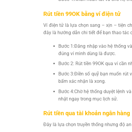
Rút tiền 99OK bằng ví điện tử
Ví điện tử là lựa chọn sang – xịn – tiện c
đây là hướng dẫn chi tiết để bạn thao tác 
Bước 1:Đăng nhập vào hệ thống và 
đúng ví mình dùng là được.
Bước 2: Rút tiền 99OK qua ví cần nh
Bước 3:Điền số quỹ bạn muốn rút và 
bấm xác nhận là xong.
Bước 4:Chờ hệ thống duyệt lệnh và
nhật ngay trong mục lịch sử.
Rút tiền qua tài khoản ngân hàng
Đây là lựa chọn truyền thống nhưng độ an 