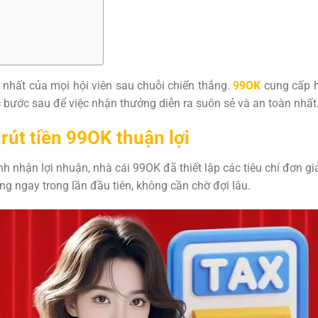
nhất của mọi hội viên sau chuỗi chiến thắng.
99OK
cung cấp h
c bước sau để việc nhận thưởng diễn ra suôn sẻ và an toàn nhất
rút tiền 99OK thuận lợi
rình nhận lợi nhuận, nhà cái 99OK đã thiết lập các tiêu chí đơn 
g ngay trong lần đầu tiên, không cần chờ đợi lâu.