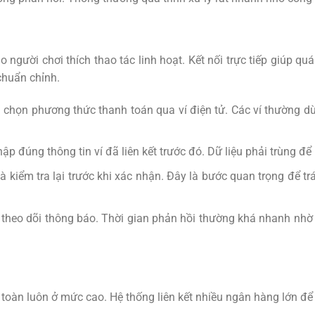
ho người chơi thích thao tác linh hoạt. Kết nối trực tiếp giúp q
chuẩn chỉnh.
chọn phương thức thanh toán qua ví điện tử. Các ví thường d
ập đúng thông tin ví đã liên kết trước đó. Dữ liệu phải trùng đ
kiểm tra lại trước khi xác nhận. Đây là bước quan trọng để trá
 theo dõi thông báo. Thời gian phản hồi thường khá nhanh nhờ 
toàn luôn ở mức cao. Hệ thống liên kết nhiều ngân hàng lớn để 