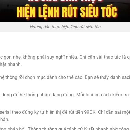
Hướng dẫn thực hiện lệnh rút siêu tốc
c gọn nhẹ, không phải suy nghĩ nhiều. Chỉ cần vài thao tác là 
thật nhanh.
hệ thống rồi chọn mục dành cho thẻ cào. Bạn sẽ thấy danh sách 
 dụng để hệ thống nhận dạng đúng. Mỗi loại có cách kiểm tra
rial theo đúng ký tự hiện thị để rút tiền 99OK. Chỉ cần sai một
nhận.
ống phản hồi. Thông thường quá trình xử lý rất nhanh nhờ công