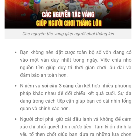
Các nguyên tắc vàng giúp người chơi thắng lớn
Bạn không nên đặt cược toàn bộ số vốn đang có
vào một ván duy nhất trong ngày. Việc chia nhỏ
nguồn tiền giúp duy trì thời gian chơi lâu dài và
đảm bảo an toàn hơn.
Nhiệm vụ
soi cầu 3 càng
cần kết hợp nhiều phương
pháp khác nhau để đối chiếu kết quả cuối. Sự đa
dạng trong cách tiếp cận giúp bạn có cái nhìn tổng
quan và chính xác hơn.
Người chơi phải giữ cái đầu lạnh và không để cảm
xúc chi phối quyết định cược tiền. Tâm lý ổn định là
yếu tố then chốt giúp bạn đưa ra những lựa chọn