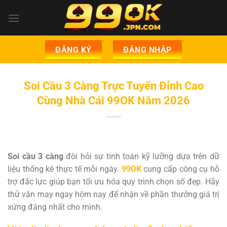
Bỏ
qua
nội
dung
ĐĂNG KÝ
ĐĂNG NHẬP
Soi Cầu 3 Càng Trực Tuyến Đỉnh Cao
Cùng Nhà Cái 99OK Năm 2026
Soi cầu 3 càng
đòi hỏi sự tính toán kỹ lưỡng dựa trên dữ
liệu thống kê thực tế mỗi ngày.
99OK
cung cấp công cụ hỗ
trợ đắc lực giúp bạn tối ưu hóa quy trình chọn số đẹp. Hãy
thử vận may ngay hôm nay để nhận về phần thưởng giá trị
xứng đáng nhất cho mình.