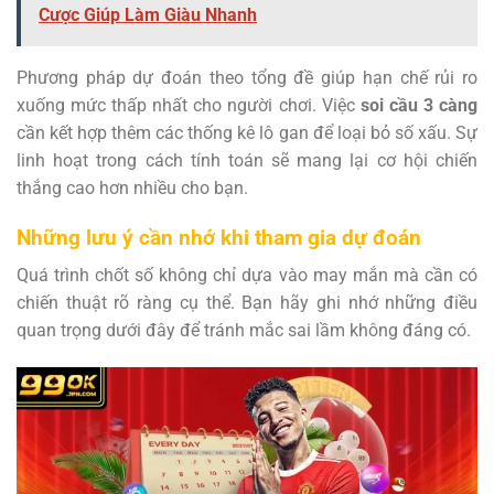
Cược Giúp Làm Giàu Nhanh
Phương pháp dự đoán theo tổng đề giúp hạn chế rủi ro
xuống mức thấp nhất cho người chơi. Việc
soi cầu 3 càng
cần kết hợp thêm các thống kê lô gan để loại bỏ số xấu. Sự
linh hoạt trong cách tính toán sẽ mang lại cơ hội chiến
thắng cao hơn nhiều cho bạn.
Những lưu ý cần nhớ khi tham gia dự đoán
Quá trình chốt số không chỉ dựa vào may mắn mà cần có
chiến thuật rõ ràng cụ thể. Bạn hãy ghi nhớ những điều
quan trọng dưới đây để tránh mắc sai lầm không đáng có.