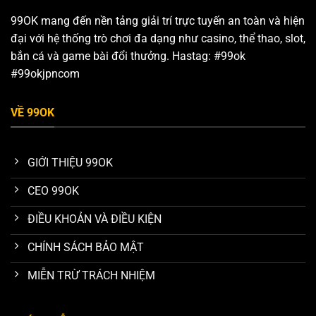
99OK mang đến nền tảng giải trí trực tuyến an toàn và hiện
đại với hệ thống trò chơi đa dạng như casino, thể thao, slot,
bắn cá và game bài đổi thưởng. Hastag: #99ok
#99okjpncom
VỀ 99OK
GIỚI THIỆU 99OK
CEO 99OK
ĐIỀU KHOẢN VÀ ĐIỀU KIỆN
CHÍNH SÁCH BẢO MẬT
MIỄN TRỪ TRÁCH NHIỆM