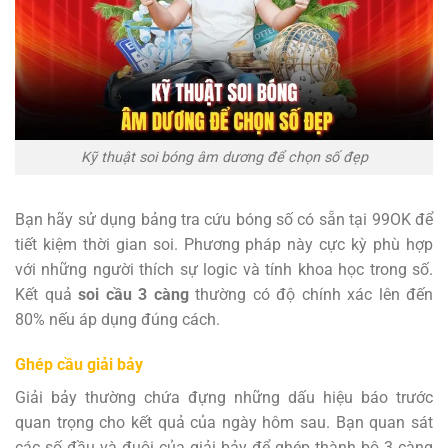
Kỹ thuật soi bóng âm dương để chọn số đẹp
Bạn hãy sử dụng bảng tra cứu bóng số có sẵn tại 99OK để
tiết kiệm thời gian soi. Phương pháp này cực kỳ phù hợp
với những người thích sự logic và tính khoa học trong số.
Kết quả
soi cầu 3 càng
thường có độ chính xác lên đến
80% nếu áp dụng đúng cách.
Ghép cầu giải bảy
Giải bảy thường chứa đựng những dấu hiệu báo trước
quan trọng cho kết quả của ngày hôm sau. Bạn quan sát
các số đầu và đuôi của giải bảy để ghép thành bộ 3 càng