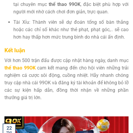
tại chuyên mục
thể thao 99OK
, đặc biệt phù hợp với
người mới nhờ cách chơi đơn giản, trực quan.
Tài Xỉu: Thành viên sẽ dự đoán tổng số bàn thắng
hoặc các chỉ số khác như thẻ phạt, phạt góc,.. sẽ cao
hơn hay thấp hơn mức trung bình do nhà cái ấn định.
Kết luận
Với hơn 500 trận đấu được cập nhật hàng ngày, danh mục
thể thao 99OK
cam kết mang đến cho hội viên những trải
nghiệm cá cược sôi động, cuồng nhiệt. Hãy nhanh chóng
truy cập nhà cái 99OK và đăng ký tài khoản để không bỏ lỡ
các sự kiện hấp dẫn, đồng thời nhận về những phần
thưởng giá trị lớn.
22
Th5