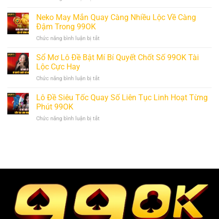
Thuật
Điển
Ngữ
Neko May Mắn Quay Càng Nhiều Lộc Về Càng
Với
Nổ
Những
Đậm Trong 99OK
Hũ
Đòn
Chức năng bình luận bị tắt
ở
Khám
Đánh
Neko
Phá
Mãn
May
Sổ Mơ Lô Đề Bật Mí Bí Quyết Chốt Số 99OK Tài
Ý
Nhãn
Mắn
Nghĩa
Lộc Cực Hay
99OK
Quay
Thật
Chức năng bình luận bị tắt
ở
Càng
Sự
Sổ
Nhiều
Trong
Mơ
Lô Đề Siêu Tốc Quay Số Liên Tục Linh Hoạt Từng
Lộc
Slots
Lô
Về
Phút 99OK
99OK
Đề
Càng
Chức năng bình luận bị tắt
ở
Bật
Đậm
Lô
Mí
Trong
Đề
Bí
99OK
Siêu
Quyết
Tốc
Chốt
Quay
Số
Số
99OK
Liên
Tài
Tục
Lộc
Linh
Cực
Hoạt
Hay
Từng
Phút