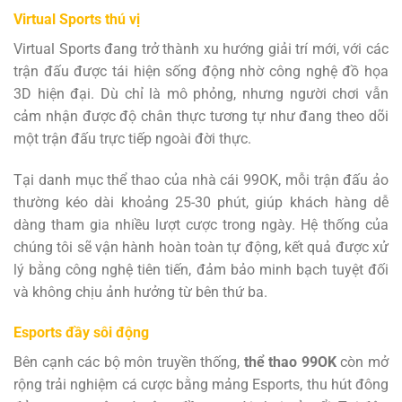
Virtual Sports thú vị
Virtual Sports đang trở thành xu hướng giải trí mới, với các
trận đấu được tái hiện sống động nhờ công nghệ đồ họa
3D hiện đại. Dù chỉ là mô phỏng, nhưng người chơi vẫn
cảm nhận được độ chân thực tương tự như đang theo dõi
một trận đấu trực tiếp ngoài đời thực.
Tại danh mục thể thao của nhà cái 99OK, mỗi trận đấu ảo
thường kéo dài khoảng 25-30 phút, giúp khách hàng dễ
dàng tham gia nhiều lượt cược trong ngày. Hệ thống của
chúng tôi sẽ vận hành hoàn toàn tự động, kết quả được xử
lý bằng công nghệ tiên tiến, đảm bảo minh bạch tuyệt đối
và không chịu ảnh hưởng từ bên thứ ba.
Esports đầy sôi động
Bên cạnh các bộ môn truyền thống,
thể thao 99OK
còn mở
rộng trải nghiệm cá cược bằng mảng Esports, thu hút đông