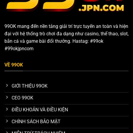
99OK
99OK mang đến nền tảng giải trí trực tuyến an toàn và hiện
đại với hệ thống trò chơi đa dạng như casino, thể thao, slot,
bắn cá và game bài đổi thưởng. Hastag: #99ok
#99okjpncom
VỀ 99OK
GIỚI THIỆU 99OK
CEO 99OK
ĐIỀU KHOẢN VÀ ĐIỀU KIỆN
CHÍNH SÁCH BẢO MẬT