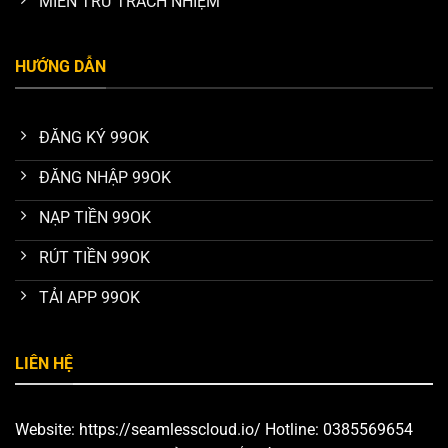
MIỄN TRỪ TRÁCH NHIỆM
HƯỚNG DẪN
ĐĂNG KÝ 99OK
ĐĂNG NHẬP 99OK
NẠP TIỀN 99OK
RÚT TIỀN 99OK
TẢI APP 99OK
LIÊN HỆ
Website:
https://seamlesscloud.io/
Hotline: 0385569654