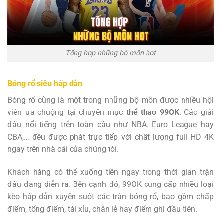
Tổng hợp những bộ môn hot
Bóng rổ siêu hấp dẫn
Bóng rổ cũng là một trong những bộ môn được nhiều hội
viên ưa chuộng tại chuyên mục
thể thao 99OK
. Các giải
đấu nổi tiếng trên toàn cầu như NBA, Euro League hay
CBA,… đều được phát trực tiếp với chất lượng full HD 4K
ngay trên nhà cái của chúng tôi.
Khách hàng có thể xuống tiền ngay trong thời gian trận
đấu đang diễn ra. Bên cạnh đó, 99OK cung cấp nhiều loại
kèo hấp dẫn xuyên suốt các trận bóng rổ, bao gồm chấp
điểm, tổng điểm, tài xỉu, chẵn lẻ hay điểm ghi đầu tiên.