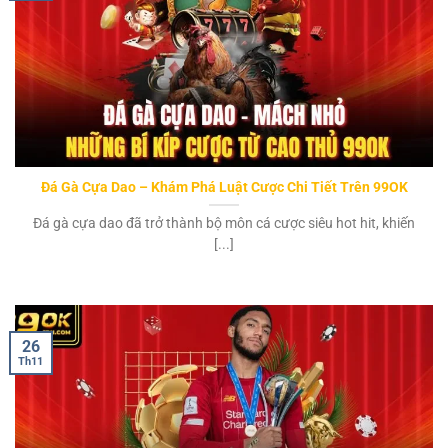
Đá Gà Cựa Dao – Khám Phá Luật Cược Chi Tiết Trên 99OK
Đá gà cựa dao đã trở thành bộ môn cá cược siêu hot hit, khiến
[...]
26
Th11