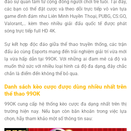
đảo sự quan tâm từ cộng đồng người chơi trẻ tuổi. Tại đây,
các bạn có thể đặt cược và theo dõi trực tiếp vô vàn tựa
game đình đám như Liên Minh Huyền Thoại, PUBG, CS:GO,
Valorant,… kèm theo nhiều giải đấu quốc tế được phát
sóng trực tiếp full HD 4K.
Sự kết hợp độc đáo giữa thể thao truyền thống, các trận
đấu ảo cùng Esports mang đến trải nghiệm giải trí vừa mới
lạ vừa hấp dẫn tại 99OK. Với những ai đam mê cá độ và
muốn thử sức với nhiều loại hình cá độ đa dạng, đây chắc
chắn là điểm đến không thể bỏ qua.
Danh sách kèo cược được dùng nhiều nhất trên
thể thao 99OK
99OK cung cấp hệ thống kèo cược đa dạng nhất trên thị
trường hiện nay. Nếu bạn còn băn khoăn trong việc lựa
chọn, hãy tham khảo một số thông tin sau: