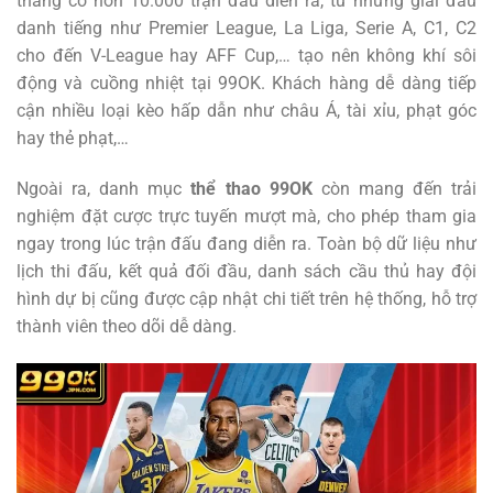
tháng có hơn 10.000 trận đấu diễn ra, từ những giải đấu
danh tiếng như Premier League, La Liga, Serie A, C1, C2
cho đến V-League hay AFF Cup,… tạo nên không khí sôi
động và cuồng nhiệt tại 99OK. Khách hàng dễ dàng tiếp
cận nhiều loại kèo hấp dẫn như châu Á, tài xỉu, phạt góc
hay thẻ phạt,…
Ngoài ra, danh mục
thể thao 99OK
còn mang đến trải
nghiệm đặt cược trực tuyến mượt mà, cho phép tham gia
ngay trong lúc trận đấu đang diễn ra. Toàn bộ dữ liệu như
lịch thi đấu, kết quả đối đầu, danh sách cầu thủ hay đội
hình dự bị cũng được cập nhật chi tiết trên hệ thống, hỗ trợ
thành viên theo dõi dễ dàng.