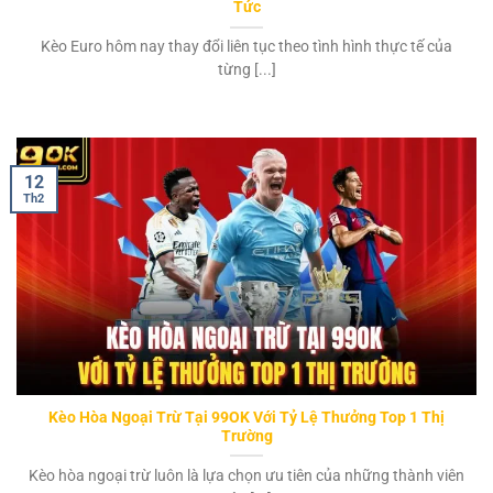
Tức
Kèo Euro hôm nay thay đổi liên tục theo tình hình thực tế của
từng [...]
12
Th2
Kèo Hòa Ngoại Trừ Tại 99OK Với Tỷ Lệ Thưởng Top 1 Thị
Trường
Kèo hòa ngoại trừ luôn là lựa chọn ưu tiên của những thành viên